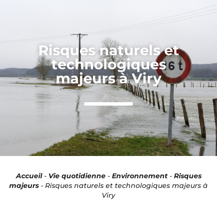
Panneau de gestion des cookies
Risques naturels et
technologiques
majeurs à Viry
Accueil
-
Vie quotidienne
-
Environnement
-
Risques
majeurs
-
Risques naturels et technologiques majeurs à
Viry