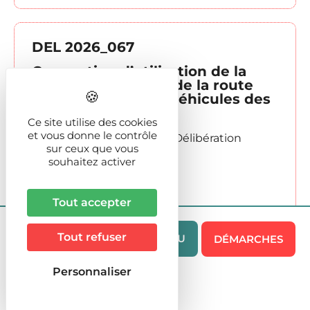
DEL 2026_067
Convention d’utilisation de la
route du Pontet et de la route
des Vignes par les véhicules des
TPG
Ce site utilise des cookies
et vous donne le contrôle
CM_Séance_2026_06_05
,
Délibération
sur ceux que vous
souhaitez activer
Publié le :
19/06/2026
237 Ko
–
6 pages
Tout accepter
Lire
Tout refuser
MENU
DÉMARCHES
Personnaliser
DEL 2026_066