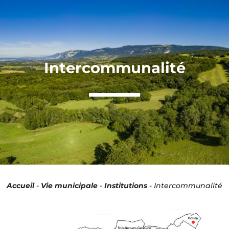
Panneau de gestion des cookies
Intercommunalité
Accueil
-
Vie municipale
-
Institutions
-
Intercommunalité