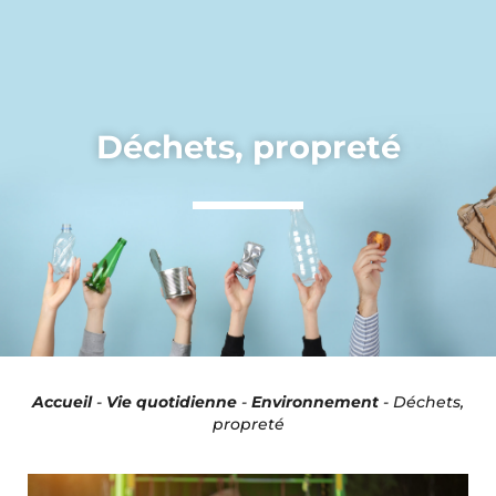
Panneau de gestion des cookies
Déchets, propreté
Accueil
-
Vie quotidienne
-
Environnement
-
Déchets,
propreté