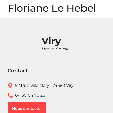
Panneau de gestion des cookies
Floriane Le Hebel
Contact
92 Rue Villa Mary - 74580 Viry
04 50 04 70 26
Nous contacter