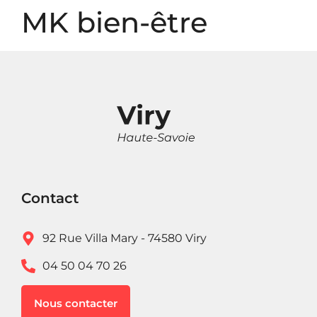
Panneau de gestion des cookies
MK bien-être
Contact
92 Rue Villa Mary - 74580 Viry
04 50 04 70 26
Nous contacter