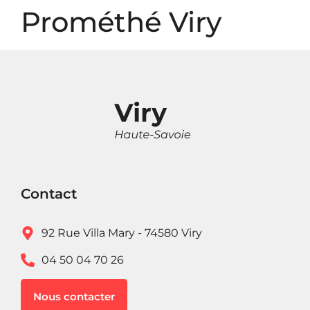
Panneau de gestion des cookies
Prométhé Viry
Contact
92 Rue Villa Mary - 74580 Viry
04 50 04 70 26
Nous contacter