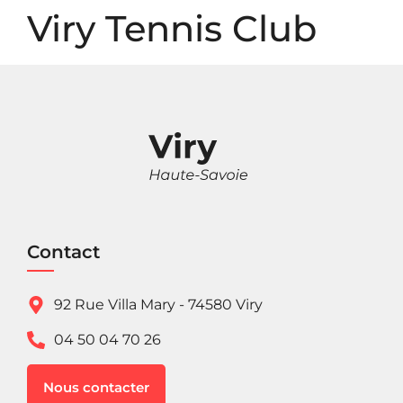
Panneau de gestion des cookies
Viry Tennis Club
Contact
92 Rue Villa Mary - 74580 Viry
04 50 04 70 26
Nous contacter