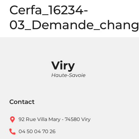
Panneau de gestion des cookies
Cerfa_16234-
03_Demande_chang
Contact
92 Rue Villa Mary - 74580 Viry
04 50 04 70 26