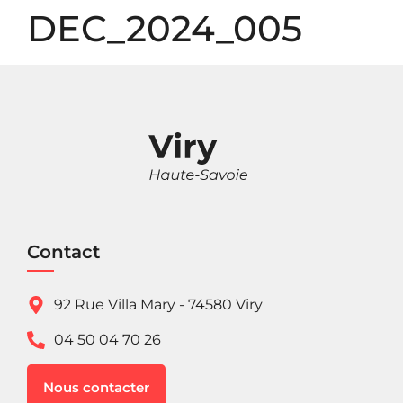
Panneau de gestion des cookies
DEC_2024_005
Contact
92 Rue Villa Mary - 74580 Viry
04 50 04 70 26
Nous contacter