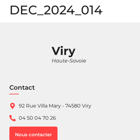
Panneau de gestion des cookies
DEC_2024_014
Contact
92 Rue Villa Mary - 74580 Viry
04 50 04 70 26
Nous contacter