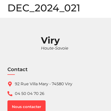
Panneau de gestion des cookies
DEC_2024_021
Contact
92 Rue Villa Mary - 74580 Viry
04 50 04 70 26
Nous contacter