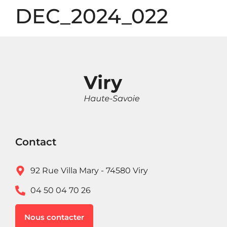
Panneau de gestion des cookies
DEC_2024_022
Contact
92 Rue Villa Mary - 74580 Viry
04 50 04 70 26
Nous contacter