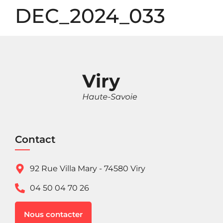
Panneau de gestion des cookies
DEC_2024_033
Contact
92 Rue Villa Mary - 74580 Viry
04 50 04 70 26
Nous contacter