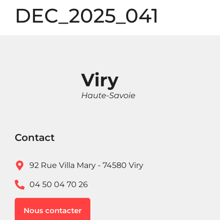
Panneau de gestion des cookies
DEC_2025_041
Contact
92 Rue Villa Mary - 74580 Viry
04 50 04 70 26
Nous contacter