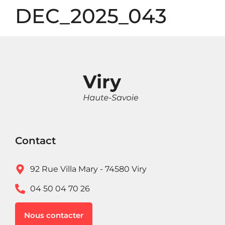
Panneau de gestion des cookies
DEC_2025_043
Contact
92 Rue Villa Mary - 74580 Viry
04 50 04 70 26
Nous contacter