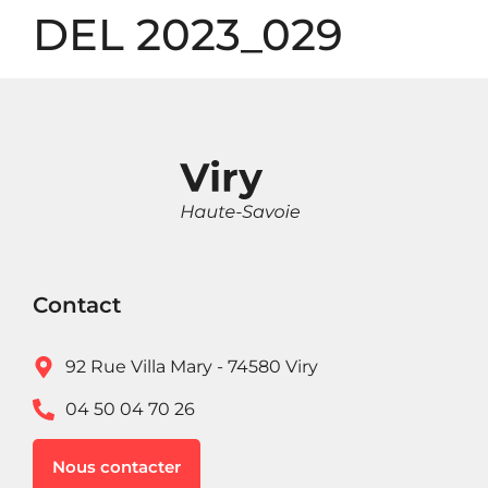
Panneau de gestion des cookies
DEL 2023_029
Contact
92 Rue Villa Mary - 74580 Viry
04 50 04 70 26
Nous contacter