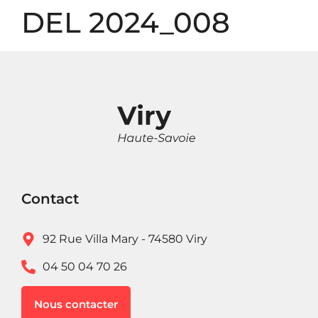
Panneau de gestion des cookies
DEL 2024_008
Contact
92 Rue Villa Mary - 74580 Viry
04 50 04 70 26
Nous contacter