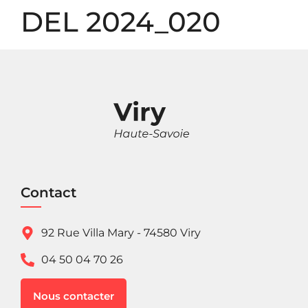
Panneau de gestion des cookies
DEL 2024_020
Contact
92 Rue Villa Mary - 74580 Viry
04 50 04 70 26
Nous contacter