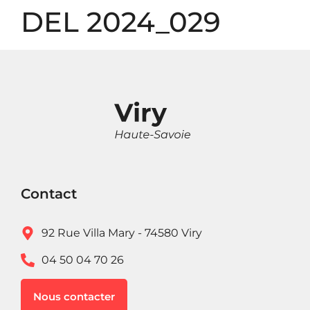
Panneau de gestion des cookies
DEL 2024_029
Contact
92 Rue Villa Mary - 74580 Viry
04 50 04 70 26
Nous contacter