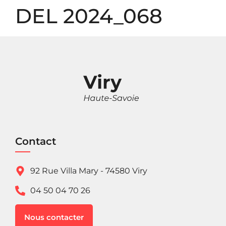
Panneau de gestion des cookies
DEL 2024_068
Contact
92 Rue Villa Mary - 74580 Viry
04 50 04 70 26
Nous contacter