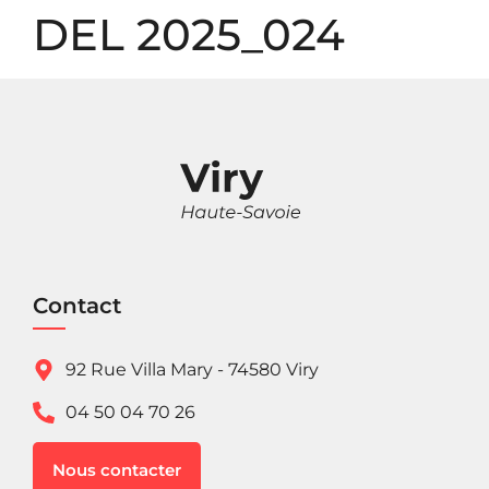
Panneau de gestion des cookies
DEL 2025_024
Contact
92 Rue Villa Mary - 74580 Viry
04 50 04 70 26
Nous contacter