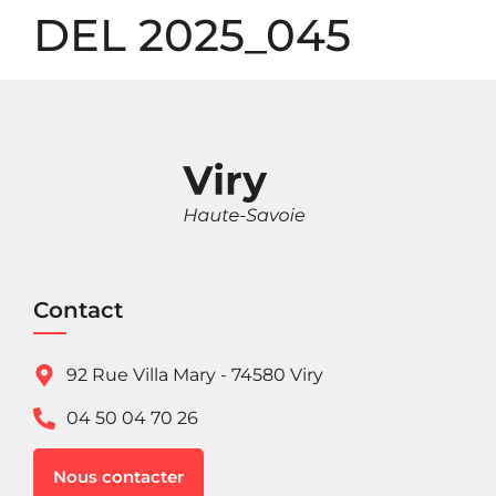
Panneau de gestion des cookies
DEL 2025_045
Contact
92 Rue Villa Mary - 74580 Viry
04 50 04 70 26
Nous contacter