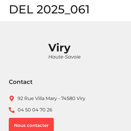
Panneau de gestion des cookies
DEL 2025_061
Contact
92 Rue Villa Mary - 74580 Viry
04 50 04 70 26
Nous contacter