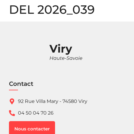
Panneau de gestion des cookies
DEL 2026_039
Contact
92 Rue Villa Mary - 74580 Viry
04 50 04 70 26
Nous contacter