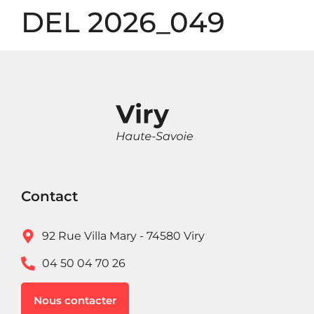
Panneau de gestion des cookies
DEL 2026_049
Contact
92 Rue Villa Mary - 74580 Viry
04 50 04 70 26
Nous contacter