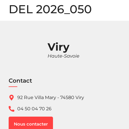
Panneau de gestion des cookies
DEL 2026_050
Contact
92 Rue Villa Mary - 74580 Viry
04 50 04 70 26
Nous contacter