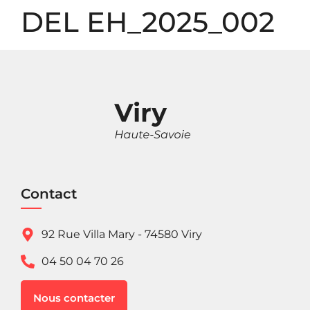
Panneau de gestion des cookies
DEL EH_2025_002
Contact
92 Rue Villa Mary - 74580 Viry
04 50 04 70 26
Nous contacter