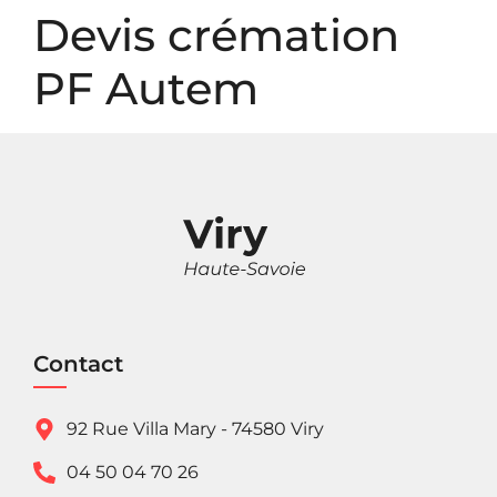
Panneau de gestion des cookies
Devis crémation
PF Autem
Contact
92 Rue Villa Mary - 74580 Viry
04 50 04 70 26