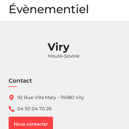
Panneau de gestion des cookies
Évènementiel
Contact
92 Rue Villa Mary - 74580 Viry
04 50 04 70 26
Nous contacter