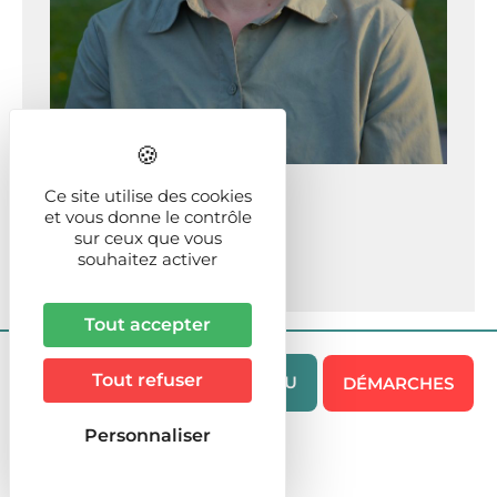
Marie VILLARD
Ce site utilise des cookies
et vous donne le contrôle
Conseillère municipale
sur ceux que vous
souhaitez activer
VIRY 2026
Tout accepter
Tout refuser
MENU
DÉMARCHES
Personnaliser