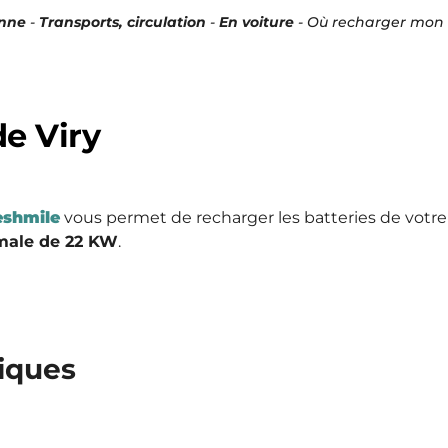
enne
-
Transports, circulation
-
En voiture
-
Où recharger mon v
de Viry
eshmile
vous permet de recharger les batteries de votre
imale de 22 KW
.
tiques