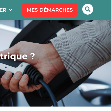
PER
MES DÉMARCHES
trique ?