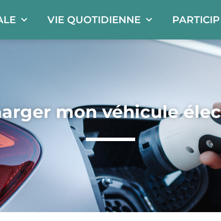
ALE
VIE QUOTIDIENNE
PARTICI
arger mon véhicule élec