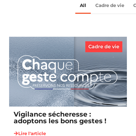
All
Cadre de vie
C
Cadre de vie
Vigilance sécheresse :
adoptons les bons gestes !
Lire l'article