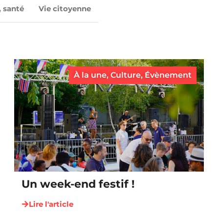
, santé
Vie citoyenne
À la une
,
Culture
,
Évènement
Un week-end festif !
Lire l'article