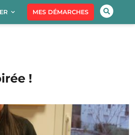
PER
MES DÉMARCHES
irée !