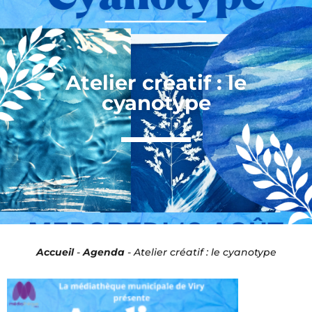
Panneau de gestion des cookies
Atelier créatif : le
cyanotype
Accueil
-
Agenda
-
Atelier créatif : le cyanotype