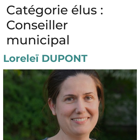
Panneau de gestion des cookies
Catégorie élus :
Conseiller
municipal
Loreleï DUPONT