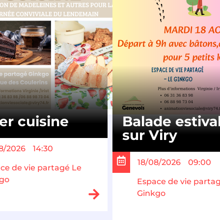
ier cuisine
Balade estiva
sur Viry
8/2026
14:30
18/08/2026
09:00
ce de vie partagé Le
go
Espace de vie parta
Ginkgo