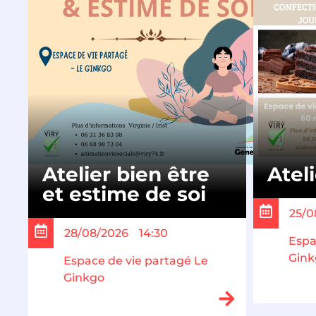
Atelier bien être
Atel
et estime de soi
25/0
28/08/2026
14:30
Espa
Gink
Espace de vie partagé Le
Ginkgo