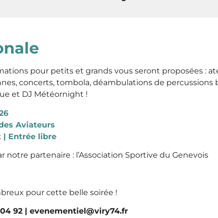
onale
ions pour petits et grands vous seront proposées : ate
nnes, concerts, tombola, déambulations de percussions b
ue et DJ Météornight !
026
 des Aviateurs
 | Entrée libre
r notre partenaire : l’Association Sportive du Genevois
reux pour cette belle soirée !
4 04 92 | evenementiel@viry74.fr