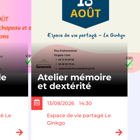
le
Atelier mémoire
et dextérité
13/08/2026
14:30
gé Le
Espace de vie partagé Le
Ginkgo